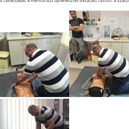
us tanácsadás. A mentőtiszt újraélesztés oktatást tartott a Szász