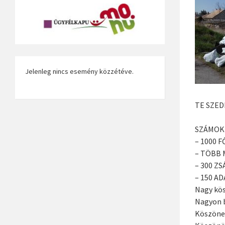
Jelenleg nincs esemény közzétéve.
TE SZED
SZÁMOK
– 1000 
– TÖBB 
– 300 Z
– 150 A
Nagy kös
Nagyon 
Köszönet