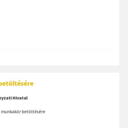
betöltésére
yzati Hivatal
ő
munkakör betöltésére