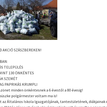
D AKCIÓ SZÁSZBEREKEN!
BAN:
FŐS TELEPÜLÉS
MINT 130 ÖNKÉNTES
SÁK SZEMÉT
DAG PAPRIKÁS KRUMPLI
zönet minden önkéntesnek a 6 évestől a 80 évesig!
büszke polgármester voltam ma is!
 az Általános Iskola Igazgatójának, tantestületének, diákjainak é