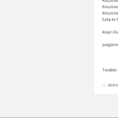
Köszönöm
Köszönet
Köszönö
Szép és 
Alapi Jó
polgárm
További 
2019-
Bejegyzé
navigáció