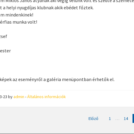
 Miklós János atyának aki végig velünk volt és szedte a szemete
 a helyi nyugdíjas klubnak akik ebédet főztek.
m mindenkinek!
férfias munka volt!
zsef
ester
képek az eseményről a galéria menüpontban érhetők el.
03-23
by
admin
-
Általános információk
s
Előző
1
…
14