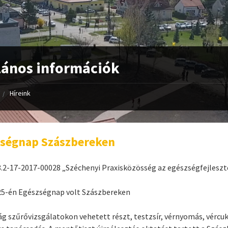
lános információk
Híreink
zségnap Szászbereken
.2-17-2017-00028 „Széchenyi Praxisközösség az egészségfejleszt
25-én Egészségnap volt Szászbereken
ág szűrővizsgálatokon vehetett részt, testzsír, vérnyomás, vércuk