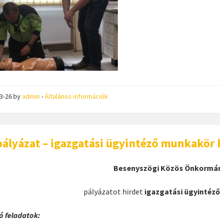
03-26
by
admin
-
Általános információk
pályázat – igazgatási ügyintéző munkakör 
Besenyszögi Közös Önkormán
pályázatot hirdet
igazgatási ügyintéz
ó feladatok: