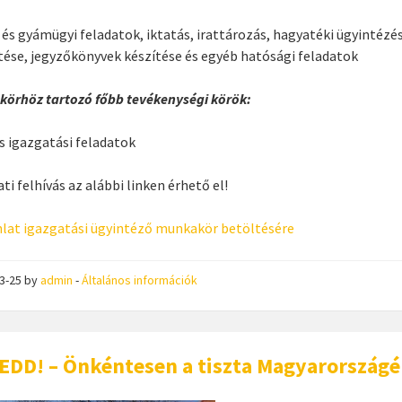
s és gyámügyi feladatok, iktatás, irattározás, hagyatéki ügyintézé
tése, jegyzőkönyvek készítése és egyéb hatósági feladatok
örhöz tartozó főbb tevékenységi körök:
s igazgatási feladatok
ti felhívás az alábbi linken érhető el!
nlat igazgatási ügyintéző munkakör betöltésére
03-25
by
admin
-
Általános információk
EDD! – Önkéntesen a tiszta Magyarország