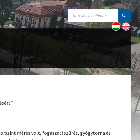
ésért”
orszint mérés volt, fogászati szűrés, gyógytorna és