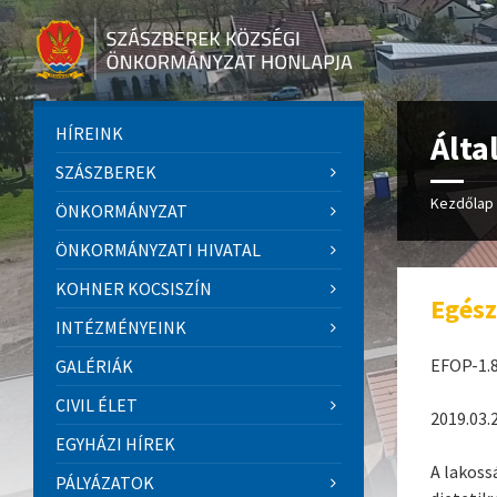
HÍREINK
Álta
SZÁSZBEREK
Kezdőlap
ÖNKORMÁNYZAT
ÖNKORMÁNYZATI HIVATAL
KOHNER KOCSISZÍN
Egés
INTÉZMÉNYEINK
EFOP-1.8
GALÉRIÁK
CIVIL ÉLET
2019.03.
EGYHÁZI HÍREK
A lakoss
PÁLYÁZATOK