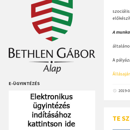
szociáli
előkészí
A munkak
általáno
A pályáza
Állásajá
E-ÜGYINTÉZÉS
2019-
TE SZ