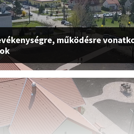
Tevékenységre, működésre vonatk
tok