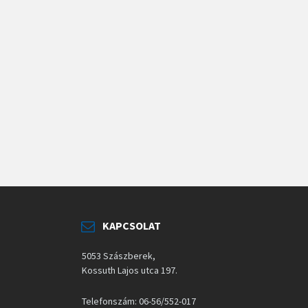
KAPCSOLAT
5053 Szászberek,
Kossuth Lajos utca 197.
Telefonszám: 06-56/552-017