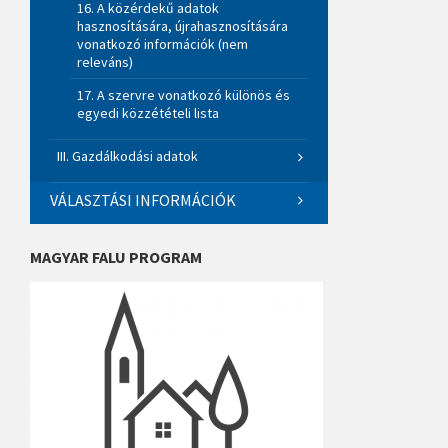
16. A közérdekű adatok
hasznosítására, újrahasznosítására
vonatkozó információk (nem
releváns)
17. A szervre vonatkozó különös és
egyedi közzétételi lista
III. Gazdálkodási adatok
VÁLASZTÁSI INFORMÁCIÓK
MAGYAR FALU PROGRAM