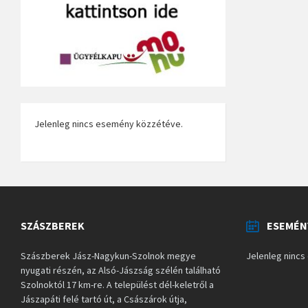
Jelenleg nincs esemény közzétéve.
SZÁSZBEREK
ESEMÉN
Szászberek Jász-Nagykun-Szolnok megye
Jelenleg ninc
nyugati részén, az Alsó-Jászság szélén található
Szolnoktól 17 km-re. A települést dél-keletről a
Jászapáti felé tartó út, a Császárok útja,