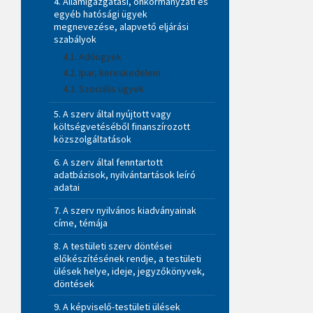
4. Államigazgatási, önkormányzati és
egyéb hatósági ügyek
megnevezése, alapvető eljárási
szabályok
4.1. Adóügyek
4.2. Ipar, kereskedelem
4.3. Szociális ügyek
5. A szerv által nyújtott vagy
költségvetéséből finanszírozott
közszolgáltatások
6. A szerv által fenntartott
adatbázisok, nyilvántartások leíró
adatai
7. A szerv nyilvános kiadványainak
címe, témája
8. A testületi szerv döntései
előkészítésének rendje, a testületi
ülések helye, ideje, jegyzőkönyvek,
döntések
9. A képviselő-testületi ülések