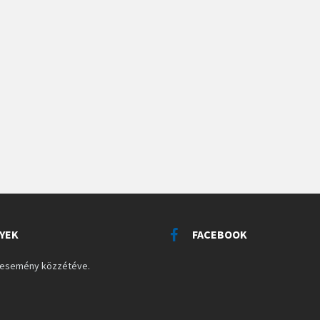
YEK
FACEBOOK
s esemény közzétéve.