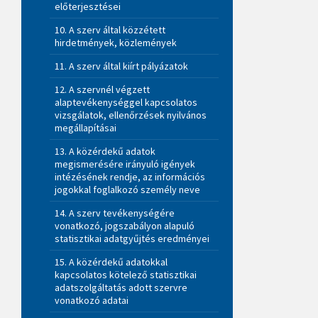
előterjesztései
10. A szerv által közzétett
hirdetmények, közlemények
11. A szerv által kiírt pályázatok
12. A szervnél végzett
alaptevékenységgel kapcsolatos
vizsgálatok, ellenőrzések nyilvános
megállapításai
13. A közérdekű adatok
megismerésére irányuló igények
intézésének rendje, az információs
jogokkal foglalkozó személy neve
14. A szerv tevékenységére
vonatkozó, jogszabályon alapuló
statisztikai adatgyűjtés eredményei
15. A közérdekű adatokkal
kapcsolatos kötelező statisztikai
adatszolgáltatás adott szervre
vonatkozó adatai