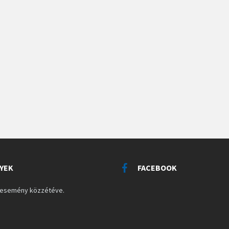
YEK
FACEBOOK
s esemény közzétéve.