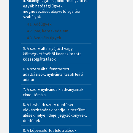
4. Államigazgatási, önkormányzati és
egyéb hatósági ügyek
megnevezése, alapvető eljárási
szabályok
4.1. Adóügyek
4.2. Ipar, kereskedelem
4.3. Szociális ügyek
5. A szerv által nyújtott vagy
költségvetéséből finanszírozott
közszolgáltatások
6. A szerv által fenntartott
adatbázisok, nyilvántartások leíró
adatai
7. A szerv nyilvános kiadványainak
címe, témája
8. A testületi szerv döntései
előkészítésének rendje, a testületi
ülések helye, ideje, jegyzőkönyvek,
döntések
9. A képviselő-testületi ülések