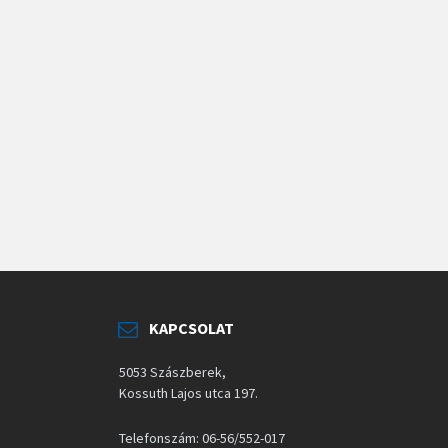
KAPCSOLAT
5053 Szászberek,
Kossuth Lajos utca 197.
Telefonszám: 06-56/552-017