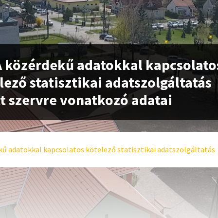
A közérdekű adatokkal kapcsolato
lező statisztikai adatszolgáltatás
t szervre vonatkozó adatai
ű adatokkal kapcsolatos kötelező statisztikai adatszolgáltatás