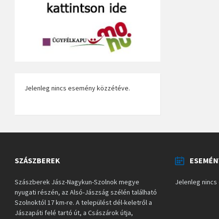
Jelenleg nincs esemény közzétéve.
SZÁSZBEREK
ESEMÉN
Szászberek Jász-Nagykun-Szolnok megye
Jelenleg ninc
nyugati részén, az Alsó-Jászság szélén található
Szolnoktól 17 km-re. A települést dél-keletről a
Jászapáti felé tartó út, a Császárok útja,