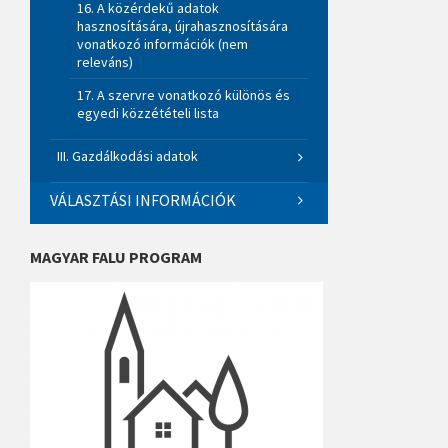
16. A közérdekű adatok
hasznosítására, újrahasznosítására
vonatkozó információk (nem
releváns)
17. A szervre vonatkozó különös és
egyedi közzétételi lista
III. Gazdálkodási adatok
VÁLASZTÁSI INFORMÁCIÓK
MAGYAR FALU PROGRAM