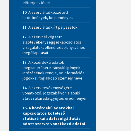
előterjesztései
10. A szerv által közzétett
hirdetmények, közlemények
11. A szerv által kiírt pályázatok
12. A szervnél végzett
alaptevékenységgel kapcsolatos
vizsgálatok, ellenőrzések nyilvános
megállapításai
13. A közérdekű adatok
megismerésére irányuló igények
intézésének rendje, az információs
jogokkal foglalkozó személy neve
14. A szerv tevékenységére
vonatkozó, jogszabályon alapuló
statisztikai adatgyűjtés eredményei
15. A közérdekű adatokkal
kapcsolatos kötelező
statisztikai adatszolgáltatás
adott szervre vonatkozó adatai