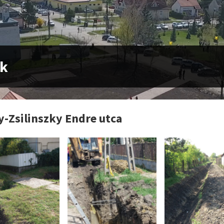
ók
y-Zsilinszky Endre utca