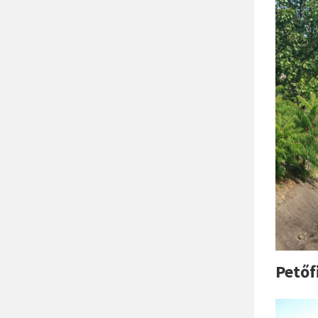
Petőf