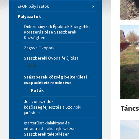
EFOP pályázatok
Pályázatok
Önkormányzati Épületek Energetikai
Korszerűsítése Szászberek
Községben
Zagyva Ökopark
Szászbereki Óvoda felújítása
Fotók
Szászberek község belterületi
csapadékvíz rendezése
Fotók
Jó szomszédok –
Táncs
közösségfejlesztés a Szolnoki
járásban
Iparterület kialakítása és
infrastrukturális fejlesztése
Szászberek településen