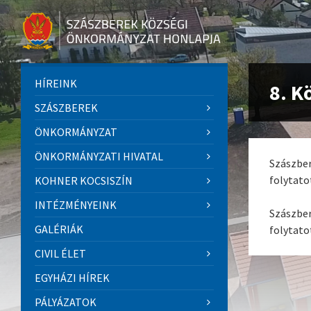
HÍREINK
8. K
SZÁSZBEREK
ÖNKORMÁNYZAT
ÖNKORMÁNYZATI HIVATAL
Szászber
folytato
KOHNER KOCSISZÍN
INTÉZMÉNYEINK
Szászber
GALÉRIÁK
folytato
CIVIL ÉLET
EGYHÁZI HÍREK
PÁLYÁZATOK