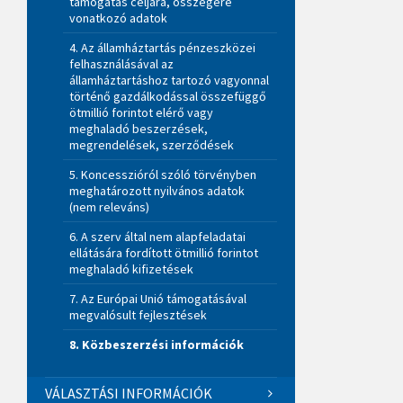
támogatás céljára, összegére
vonatkozó adatok
4. Az államháztartás pénzeszközei
felhasználásával az
államháztartáshoz tartozó vagyonnal
történő gazdálkodással összefüggő
ötmillió forintot elérő vagy
meghaladó beszerzések,
megrendelések, szerződések
5. Koncesszióról szóló törvényben
meghatározott nyilvános adatok
(nem releváns)
6. A szerv által nem alapfeladatai
ellátására fordított ötmillió forintot
meghaladó kifizetések
7. Az Európai Unió támogatásával
megvalósult fejlesztések
8. Közbeszerzési információk
VÁLASZTÁSI INFORMÁCIÓK