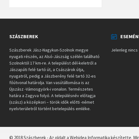
SZÁSZBEREK
ESEMÉN
Szászberek Jász-Nagykun-Szolnok megye
Jelenleg ninc
nyugati részén, az Alsó-Jászság szélén található
Szolnoktól 17 km-re. A települést dél-keletről a
Jászapáti felé tartó út, a Császárok útja,
nyugatról, pedig a Jászberény felé tartó 32-es
főútvonal határolja. Van vasútállomása is az
Újszász -Vámosgyörk-i vonalon. Természetes
határa a Zagyva folyó. A településnév előtagja
(szász) a középkori – török idők előtti -német
nyelvterületről történt betelepülés emléke.
© 2018 Szászberek - Az oldalt a Webidea Informatika készítette. Mi