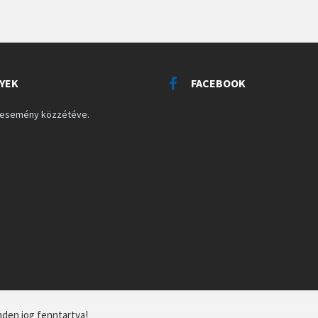
YEK
FACEBOOK
s esemény közzétéve.
nden jog fenntartva!