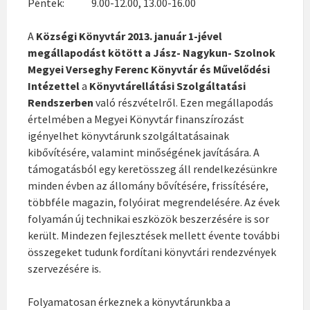
Péntek: 9.00-12.00, 13.00-16.00
A
Községi Könyvtár 2013. január 1-jével
megállapodást kötött a Jász- Nagykun- Szolnok
Megyei Verseghy Ferenc Könyvtár és Művelődési
Intézettel
a
Könyvtárellátási Szolgáltatási
Rendszerben
való részvételről. Ezen megállapodás
értelmében a Megyei Könyvtár finanszírozást
igényelhet könyvtárunk szolgáltatásainak
kibővítésére, valamint minőségének javítására. A
támogatásból egy keretösszeg áll rendelkezésünkre
minden évben az állomány bővítésére, frissítésére,
többféle magazin, folyóirat megrendelésére. Az évek
folyamán új technikai eszközök beszerzésére is sor
került. Mindezen fejlesztések mellett évente további
összegeket tudunk fordítani könyvtári rendezvények
szervezésére is.
Folyamatosan érkeznek a könyvtárunkba a