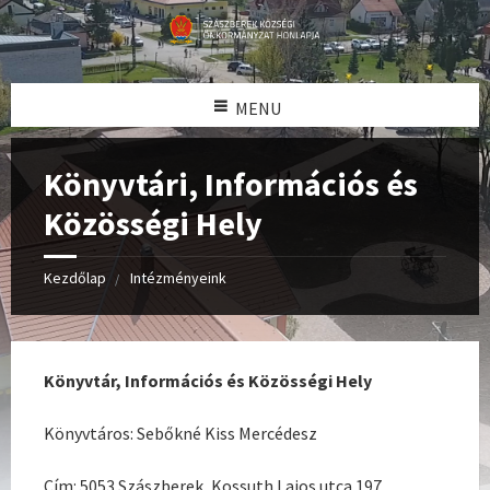
MENU
Könyvtári, Információs és
Közösségi Hely
Kezdőlap
Intézményeink
Könyvtár, Információs és Közösségi Hely
Könyvtáros: Sebőkné Kiss Mercédesz
Cím: 5053 Szászberek, Kossuth Lajos utca 197.