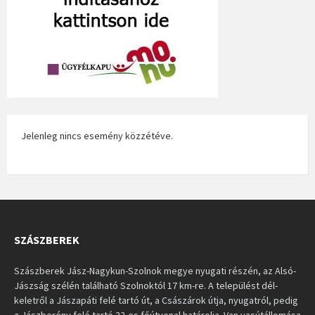
Jelenleg nincs esemény közzétéve.
SZÁSZBEREK
Szászberek Jász-Nagykun-Szolnok megye nyugati részén, az Alsó-
Jászság szélén található Szolnoktól 17 km-re. A települést dél-
keletről a Jászapáti felé tartó út, a Császárok útja, nyugatról, pedig
a Jászberény felé tartó 32-es főútvonal határolja. Van vasútállomása