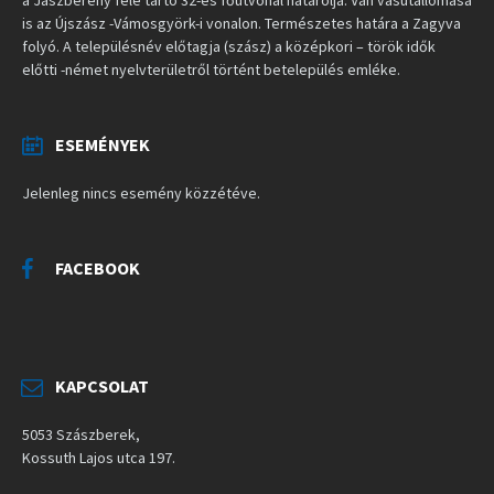
is az Újszász -Vámosgyörk-i vonalon. Természetes határa a Zagyva
folyó. A településnév előtagja (szász) a középkori – török idők
előtti -német nyelvterületről történt betelepülés emléke.
ESEMÉNYEK
Jelenleg nincs esemény közzétéve.
FACEBOOK
KAPCSOLAT
5053 Szászberek,
Kossuth Lajos utca 197.