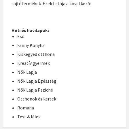
sajtótermékek. Ezek listája a következő:
Heti és havilapok:
Eső
Fanny Konyha
Kiskegyed otthona
Kreatív gyermek
Nők Lapja
Nők Lapja Egészség
Nők Lapja Psziché
Otthonok és kertek
Romana
Test & lélek