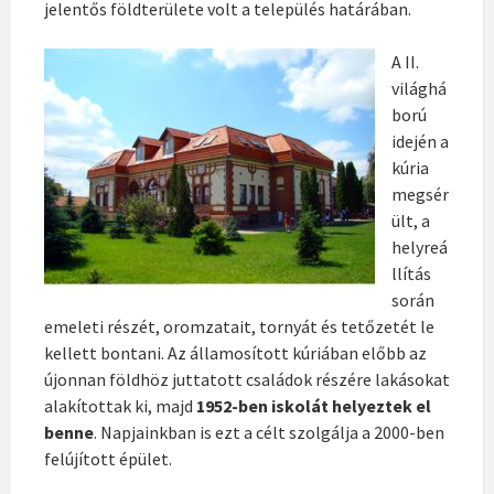
jelentős földterülete volt a település határában.
A II.
világhá
ború
idején a
kúria
megsér
ült, a
helyreá
llítás
során
emeleti részét, oromzatait, tornyát és tetőzetét le
kellett bontani. Az államosított kúriában előbb az
újonnan földhöz juttatott családok részére lakásokat
alakítottak ki, majd
1952-ben iskolát helyeztek el
benne
. Napjainkban is ezt a célt szolgálja a 2000-ben
felújított épület.