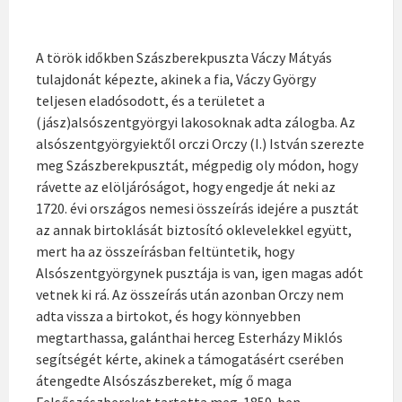
A török időkben Szászberekpuszta Váczy Mátyás
tulajdonát képezte, akinek a fia, Váczy György
teljesen eladósodott, és a területet a
(jász)alsószentgyörgyi lakosoknak adta zálogba. Az
alsószentgyörgyiektől orczi Orczy (I.) István szerezte
meg Szászberekpusztát, mégpedig oly módon, hogy
rávette az elöljáróságot, hogy engedje át neki az
1720. évi országos nemesi összeírás idejére a pusztát
az annak birtoklását biztosító oklevelekkel együtt,
mert ha az összeírásban feltüntetik, hogy
Alsószentgyörgynek pusztája is van, igen magas adót
vetnek ki rá. Az összeírás után azonban Orczy nem
adta vissza a birtokot, és hogy könnyebben
megtarthassa, galánthai herceg Esterházy Miklós
segítségét kérte, akinek a támogatásért cserében
átengedte Alsószászbereket, míg ő maga
Felsőszászbereket tartotta meg. 1859-ben