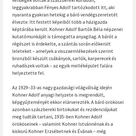
leggyakrabban Fényes Adolf tartózkodott itt, aki
nyaranta gyakran hetekig a báró vendégszeretetét
élvezte. Itt festett képeiből több a házigazda
képtárába került. Kohner Adolf Bartók Béla népzenei
kutatómunkáját is támogatta anyagilag. A bárót a
régészet is érdekelte, a szántás során előkerült
leleteket – amelyek a visszaemlékezések szerint
bronzból készült csákányok, sarlók, karperecek és
ruhadíszek voltak – az egyik melléképület falára
helyeztette fel.
Az 1929–33-as nagy gazdasági világválság idején
Kohner Adolf anyagi helyzete is megrendült,
képgyűjteményét ekkor elárverezték. A báró örökösei
azonban szászbereki birtokukat és rezidenciájukat
meg tudták tartani, 1935-ben Kohner Adolf
örököseinek – valamint Kohner Istvánnénak és a
kiskorú Kohner Erzsébetnek és Évának – még