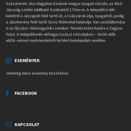
Szászberek Jász-Nagykun-Szolnok megye nyugati részén, az Alsó-
Jászság szélén található Szolnoktól 17 km-re. A települést dél-
keletről a Jászapáti felé tartó út, a Császárok útja, nyugatról, pedig
a Jászberény felé tartó 32-es főútvonal határolja. Van vasútállomása
is az Újszász -Vámosgyörk-i vonalon. Természetes határa a Zagyva
folyó. A településnév előtagja (szász) a középkori – török idők
előtti -német nyelvterületről történt betelepülés emléke.
ESEMÉNYEK
Jelenleg nincs esemény közzétéve.
FACEBOOK
KAPCSOLAT