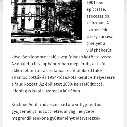
1901-ben
építtette,
szecessziós
stílusban. A
szomszédos
Orczy kúriával
(melyet a
világháborút
követően lebontottak), üveg folyosó kötötte össze.
Az épület a II. világháborúban megsérült, a tetőt
ekkor lebontották és lapos tetőt alakítottak ki,
államosították és 1954-től iskola került elhelyezésre
a falai között. Az épületet 2000-ben felújítottá,
jelenleg is iskola üzemel a kúriában.
Kochner Adolf művészetpártoló volt, jelentős
gyűjteményt hozott létre, anyagi helyzete
megrendülésekor a gyűjteményt elárverezték.