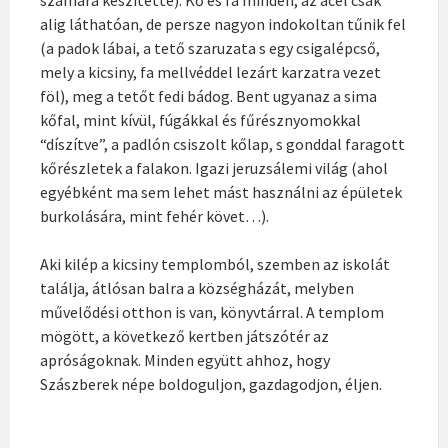
alig láthatóan, de persze nagyon indokoltan tűnik fel
(a padok lábai, a tető szaruzata s egy csigalépcső,
mely a kicsiny, fa mellvéddel lezárt karzatra vezet
föl), meg a tetőt fedi bádog. Bent ugyanaz a sima
kőfal, mint kívül, fúgákkal és fűrésznyomokkal
“díszítve”, a padlón csiszolt kőlap, s gonddal faragott
kőrészletek a falakon. Igazi jeruzsálemi világ (ahol
egyébként ma sem lehet mást használni az épületek
burkolására, mint fehér követ…).
Aki kilép a kicsiny templomból, szemben az iskolát
találja, átlósan balra a községházát, melyben
művelődési otthon is van, könyvtárral. A templom
mögött, a következő kertben játszótér az
apróságoknak. Minden együtt ahhoz, hogy
Szászberek népe boldoguljon, gazdagodjon, éljen.