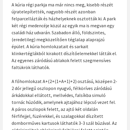
A kúria régi parkja ma már nincs meg, kisebb részét
újratelepítették, nagyobb részét azonban
felparcellázták és házhelyeknek osztották ki. A park
két régi medencéje közül az egyik ma is megvan egy
családi ház udvarán. Szabadon álló, földszintes,
(eredetileg) megközelítően téglalap alaprajzú
épület. A kúria homlokzatait és sarkait
klinkertéglákból kirakott díszítőelemekkel látták el.
Az egyenes záródású ablakok felett szegmensíves
faltükrök láthatók.
A főhomlokzat A+(2+(1+A+1)+2) osztású, középen 2-
2 dór jellegű oszlopon nyugvó, félköríves záródású
árkádokkal ellátott, mellvédes, falsíkba simuló
tornác húzódik, amelynek ajtajához lépcső vezet fel.
A páros oszlopok felett, az ajtó két oldalán
férfifejjel, füzérekkel, és szalagokkal díszített
domborműves kartusok láthatók 3-3 szál búzával. Az
oldalrizalitok ablakainak faltükrei felett szintén