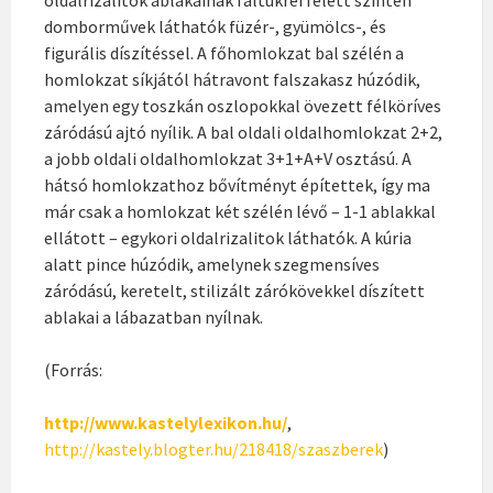
domborművek láthatók füzér-, gyümölcs-, és
figurális díszítéssel. A főhomlokzat bal szélén a
homlokzat síkjától hátravont falszakasz húzódik,
amelyen egy toszkán oszlopokkal övezett félköríves
záródású ajtó nyílik. A bal oldali oldalhomlokzat 2+2,
a jobb oldali oldalhomlokzat 3+1+A+V osztású. A
hátsó homlokzathoz bővítményt építettek, így ma
már csak a homlokzat két szélén lévő – 1-1 ablakkal
ellátott – egykori oldalrizalitok láthatók. A kúria
alatt pince húzódik, amelynek szegmensíves
záródású, keretelt, stilizált zárókövekkel díszített
ablakai a lábazatban nyílnak.
(Forrás:
http://www.kastelylexikon.hu/
,
http://kastely.blogter.hu/218418/szaszberek
)