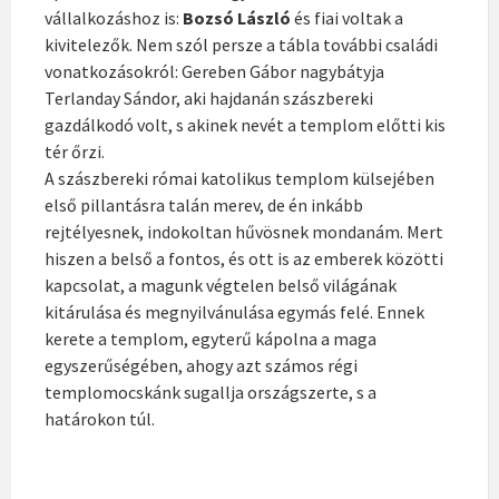
vállalkozáshoz is:
Bozsó László
és fiai voltak a
kivitelezők. Nem szól persze a tábla további családi
vonatkozásokról: Gereben Gábor nagybátyja
Terlanday Sándor, aki hajdanán szászbereki
gazdálkodó volt, s akinek nevét a templom előtti kis
tér őrzi.
A szászbereki római katolikus templom külsejében
első pillantásra talán merev, de én inkább
rejtélyesnek, indokoltan hűvösnek mondanám. Mert
hiszen a belső a fontos, és ott is az emberek közötti
kapcsolat, a magunk végtelen belső világának
kitárulása és megnyilvánulása egymás felé. Ennek
kerete a templom, egyterű kápolna a maga
egyszerűségében, ahogy azt számos régi
templomocskánk sugallja országszerte, s a
határokon túl.