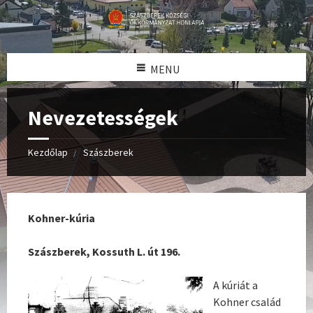
MENU
Nevezetességek
Kezdőlap
Szászberek
Kohner-kúria
Szászberek, Kossuth L. út 196.
A kúriát a
Kohner család