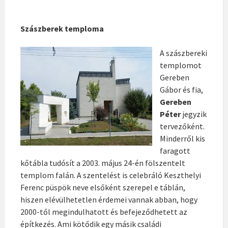
Szászberek temploma
A szászbereki
templomot
Gereben
Gábor és fia,
Gereben
Péter
jegyzik
tervezőként.
Minderről kis
faragott
kőtábla tudósít a 2003. május 24-én fölszentelt
templom falán. A szentelést is celebráló Keszthelyi
Ferenc püspök neve elsőként szerepel e táblán,
hiszen elévülhetetlen érdemei vannak abban, hogy
2000-től megindulhatott és befejeződhetett az
építkezés. Ami kötődik egy másik családi