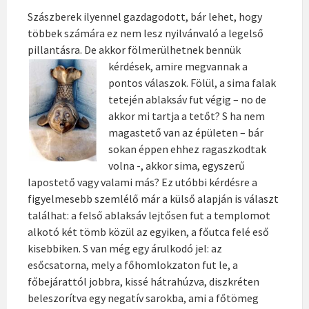
Szászberek ilyennel gazdagodott, bár lehet, hogy
többek számára ez nem lesz nyilvánvaló a legelső
pillantásra. De akkor fölmerülhetnek bennük
kérdések, amire megvannak a
pontos válaszok. Fölül, a sima falak
tetején ablaksáv fut végig – no de
akkor mi tartja a tetőt? S ha nem
magastető van az épületen – bár
sokan éppen ehhez ragaszkodtak
volna -, akkor sima, egyszerű
lapostető vagy valami más? Ez utóbbi kérdésre a
figyelmesebb szemlélő már a külső alapján is választ
találhat: a felső ablaksáv lejtősen fut a templomot
alkotó két tömb közül az egyiken, a főutca felé eső
kisebbiken. S van még egy árulkodó jel: az
esőcsatorna, mely a főhomlokzaton fut le, a
főbejárattól jobbra, kissé hátrahúzva, diszkréten
beleszorítva egy negatív sarokba, ami a főtömeg