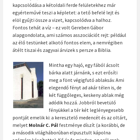
kapcsolódása a kétoldali ferde felületekhez már
egyérteművé teszi a képletet: a tető befelé lejt és
elöl gyűjti össze a vizet, kapcsolódva a halhoz.
Fontos tehát a víz – ez volt Gereben Gábor
alapgondolata, ami számos asszociációt rejt: például
az élő testünket alkotó fontos elem, a nemrégiben
átélt tiszai és zagyvai árvizek s persze a Biblia.
Mintha egy hajó, egy fából ácsolt
bárka alatt járnánk, s ezt erősíti
meg a fönt végigfutó ablaksáv. Ami
elegendő fényt ad akár télen is, de
két függőleges, keskeny ablak még
adódik hozzá. Jobbról bevetülő
fényükkel a tér két leglényegesebb
pontját emelik ki: a keresztelő medencét és az oltárt,
melyet
Molnár C. Pál
festménye díszít (a korábbi, de
a második világháborúban elpusztult kápolna
számára készítette). Kő és fa minden, az acél csak