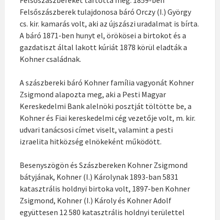
Felsőszászberek tulajdonosa báró Orczy (I.) György
cs. kir. kamarás volt, aki az újszászi uradalmat is bírta.
A báró 1871-ben hunyt el, örökösei a birtokot és a
gazdatiszt által lakott kúriát 1878 körül eladták a
Kohner családnak.
A szászbereki báró Kohner família vagyonát Kohner
Zsigmond alapozta meg, aki a Pesti Magyar
Kereskedelmi Bank alelnöki posztját töltötte be, a
Kohner és Fiai kereskedelmi cég vezetője volt, m. kir.
udvari tanácsosi címet viselt, valamint a pesti
izraelita hitközség elnökeként működött.
Besenyszögön és Szászbereken Kohner Zsigmond
bátyjának, Kohner (I.) Károlynak 1893-ban 5831
katasztrális holdnyi birtoka volt, 1897-ben Kohner
Zsigmond, Kohner (I.) Károly és Kohner Adolf
együttesen 12 580 katasztrális holdnyi területtel