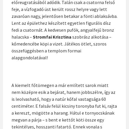
előreugratásából adódik. Talán csak a csatorna felső
feje, a vízfogadó üst került rossz helyre vagy lett
zavaróan nagy, jelentősen betakar a fönti ablaksávba.
Lent az épülethez készített egyetlen figurális dísz
fedi a csatornát. A kedvesen pufók, angyalfejű bronz
halacska –
Stromfai Krisztina
szobrász alkotása –
kőmedencébe köpi a vizet. Játékos ötlet, szoros
összefüggésben a templom formai
alapgondolatával!
A kiemelt főtömegen a már említett sarok miatt
nem középre esik a bejárat, hanem jobbszélre, így az
is leolvasható, hogy a natúr kőfal vastagsága 60
centiméter. E falsáv felül kicsiny toronyba fut ki, rajta
a kereszt, mögötte a harang. Hátul e tornyocskának
megvan a párja – s bent e kettőt köti össze egy
tekintélyes, hosszanti fatartó. Ennek vonala s