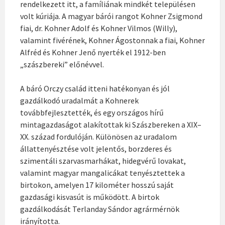
rendelkezett itt, a famíliának mindkét településen
volt kúriája. A magyar bárói rangot Kohner Zsigmond
fiai, dr. Kohner Adolf és Kohner Vilmos (Willy),
valamint fivérének, Kohner Ágostonnak a fiai, Kohner
Alfréd és Kohner Jenő nyerték el 1912-ben
„szászbereki” előnévvel.
A báró Orczy család itteni hatékonyan és jól
gazdálkodó uradalmát a Kohnerek
továbbfejlesztették, és egy országos hírű
mintagazdaságot alakítottak ki Szászbereken a XIX–
XX. század fordulóján. Különösen az uradalom
állattenyésztése volt jelentős, borzderes és
szimentáli szarvasmarhákat, hidegvérű lovakat,
valamint magyar mangalicákat tenyésztettek a
birtokon, amelyen 17 kilométer hosszú saját
gazdasági kisvasút is működött. A birtok
gazdálkodását Terlanday Sándor agrármérnök
irányította.