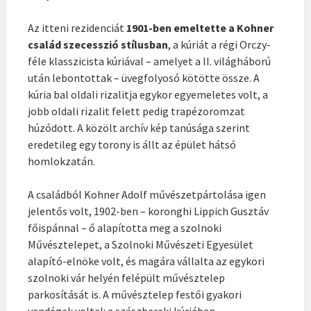
Az itteni rezidenciát
1901-ben emeltette a Kohner
család szecesszió stílusban
, a kúriát a régi Orczy-
féle klasszicista kúriával – amelyet a II. világháború
után lebontottak – üvegfolyosó kötötte össze. A
kúria bal oldali rizalitja egykor egyemeletes volt, a
jobb oldali rizalit felett pedig trapézoromzat
húzódott. A közölt archív kép tanúsága szerint
eredetileg egy torony is állt az épület hátsó
homlokzatán.
A családból Kohner Adolf művészetpártolása igen
jelentős volt, 1902-ben – koronghi Lippich Gusztáv
főispánnal – ő alapította meg a szolnoki
Művésztelepet, a Szolnoki Művészeti Egyesület
alapító-elnöke volt, és magára vállalta az egykori
szolnoki vár helyén felépült művésztelep
parkosítását is. A művésztelep festői gyakori
vendégek voltak a szászbereki kúriában,