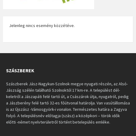
Jelenleg nincs esemény közzétéve.
SZÁSZBEREK
Szászberek Jász-Nagykun-Szolnok megye nyugati részén, az Alsó-
Jászság szélén található Szolnoktól 17 km-re. A települést dél-
keletről a Jászapáti felé tartó út, a Császárok útja, nyugatról, pedig
a Jászberény felé tartó 32-es főútvonal határolja. Van vasútállomása
is az Újszász -Vámosgyörk-i vonalon. Természetes határa a Zagyva
folyó. A településnév előtagja (szász) a középkori – török idők
előtti -német nyelvterületről történt betelepülés emléke.