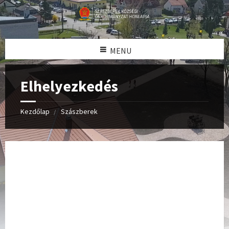
MENU
Elhelyezkedés
Kezdőlap
Szászberek