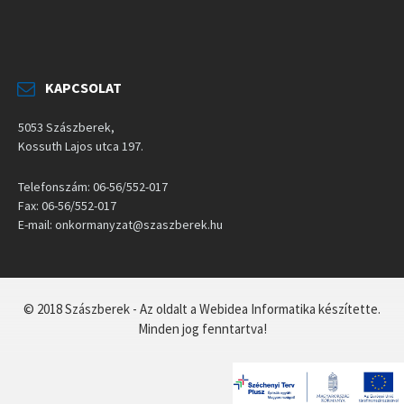
KAPCSOLAT
5053 Szászberek,
Kossuth Lajos utca 197.
Telefonszám: 06-56/552-017
Fax: 06-56/552-017
E-mail: onkormanyzat@szaszberek.hu
© 2018 Szászberek - Az oldalt a Webidea Informatika készítette.
Minden jog fenntartva!