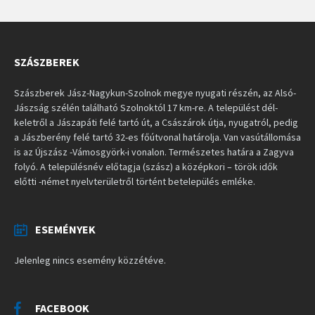
SZÁSZBEREK
Szászberek Jász-Nagykun-Szolnok megye nyugati részén, az Alsó-
Jászság szélén található Szolnoktól 17 km-re. A települést dél-
keletről a Jászapáti felé tartó út, a Császárok útja, nyugatról, pedig
a Jászberény felé tartó 32-es főútvonal határolja. Van vasútállomása
is az Újszász -Vámosgyörk-i vonalon. Természetes határa a Zagyva
folyó. A településnév előtagja (szász) a középkori – török idők
előtti -német nyelvterületről történt betelepülés emléke.
ESEMÉNYEK
Jelenleg nincs esemény közzétéve.
FACEBOOK