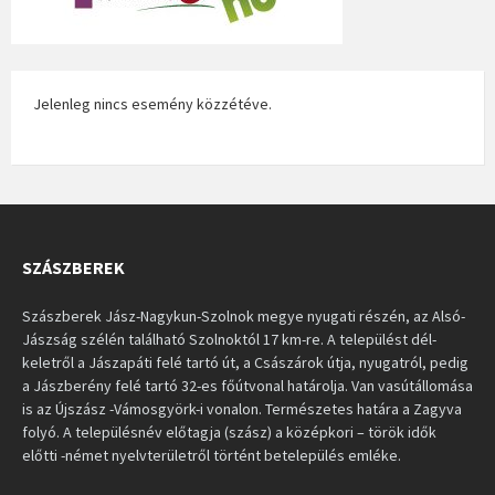
Jelenleg nincs esemény közzétéve.
SZÁSZBEREK
Szászberek Jász-Nagykun-Szolnok megye nyugati részén, az Alsó-
Jászság szélén található Szolnoktól 17 km-re. A települést dél-
keletről a Jászapáti felé tartó út, a Császárok útja, nyugatról, pedig
a Jászberény felé tartó 32-es főútvonal határolja. Van vasútállomása
is az Újszász -Vámosgyörk-i vonalon. Természetes határa a Zagyva
folyó. A településnév előtagja (szász) a középkori – török idők
előtti -német nyelvterületről történt betelepülés emléke.