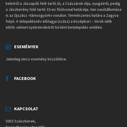
keletről a Jászapáti felé tartó út, a Császárok útja, nyugatról, pedig
a Jászberény felé tartó 32-es főútvonal határolja. Van vasútállomása
is az Újszász -Vámosgyörk-i vonalon. Természetes határa a Zagyva
folyó. A településnév előtagja (szász) a középkori – török idők
előtti -német nyelvterületről történt betelepülés emléke.
ESEMÉNYEK
Jelenleg nincs esemény közzétéve.
FACEBOOK
KAPCSOLAT
5053 Szászberek,
Kossuth Lajos utca 197.