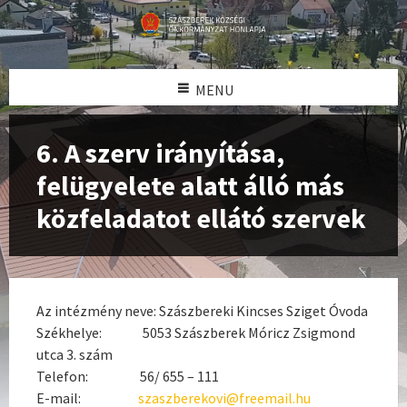
MENU
6. A szerv irányítása,
felügyelete alatt álló más
közfeladatot ellátó szervek
Az intézmény neve: Szászbereki Kincses Sziget Óvoda
Székhelye: 5053 Szászberek Móricz Zsigmond
utca 3. szám
Telefon: 56/ 655 – 111
E-mail:
szaszberekovi@freemail.hu