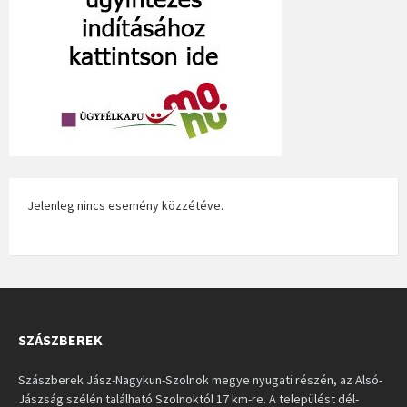
Jelenleg nincs esemény közzétéve.
SZÁSZBEREK
Szászberek Jász-Nagykun-Szolnok megye nyugati részén, az Alsó-
Jászság szélén található Szolnoktól 17 km-re. A települést dél-