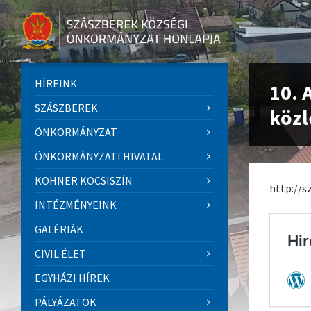
HÍREINK
10. 
SZÁSZBEREK
köz
ÖNKORMÁNYZAT
ÖNKORMÁNYZATI HIVATAL
KOHNER KOCSISZÍN
http://s
INTÉZMÉNYEINK
GALÉRIÁK
CIVIL ÉLET
EGYHÁZI HÍREK
PÁLYÁZATOK