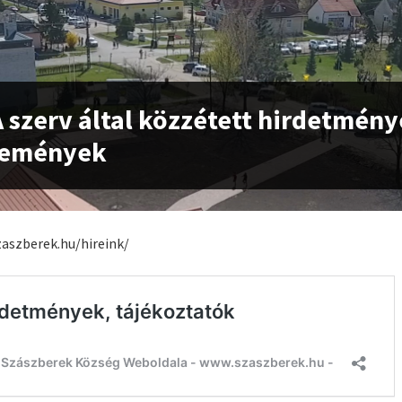
A szerv által közzétett hirdetmény
lemények
zaszberek.hu/hireink/