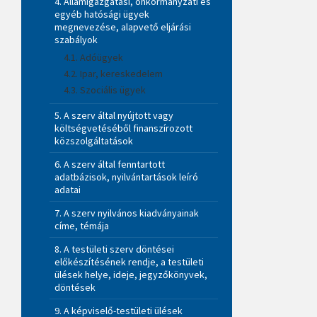
4. Államigazgatási, önkormányzati és
egyéb hatósági ügyek
megnevezése, alapvető eljárási
szabályok
4.1. Adóügyek
4.2. Ipar, kereskedelem
4.3. Szociális ügyek
5. A szerv által nyújtott vagy
költségvetéséből finanszírozott
közszolgáltatások
6. A szerv által fenntartott
adatbázisok, nyilvántartások leíró
adatai
7. A szerv nyilvános kiadványainak
címe, témája
8. A testületi szerv döntései
előkészítésének rendje, a testületi
ülések helye, ideje, jegyzőkönyvek,
döntések
9. A képviselő-testületi ülések