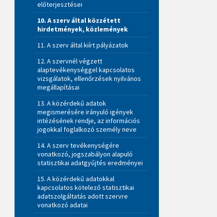
előterjesztései
10. A szerv által közzétett
hirdetmények, közlemények
11. A szerv által kiírt pályázatok
12. A szervnél végzett
alaptevékenységgel kapcsolatos
vizsgálatok, ellenőrzések nyilvános
megállapításai
13. A közérdekű adatok
megismerésére irányuló igények
intézésének rendje, az információs
jogokkal foglalkozó személy neve
14. A szerv tevékenységére
vonatkozó, jogszabályon alapuló
statisztikai adatgyűjtés eredményei
15. A közérdekű adatokkal
kapcsolatos kötelező statisztikai
adatszolgáltatás adott szervre
vonatkozó adatai