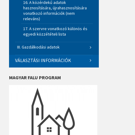
16. A közérdekű adatok
hasznosítására, újrahasznosítására
vonatkozó információk (nem
releváns)
17. A szervre vonatkozó különös és
egyedi közzétételi lista
III. Gazdálkodási adatok
VÁLASZTÁSI INFORMÁCIÓK
MAGYAR FALU PROGRAM