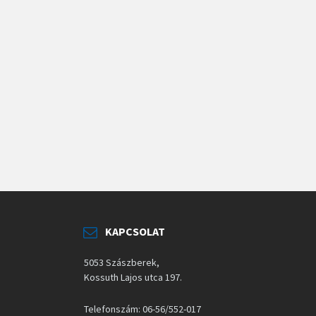
KAPCSOLAT
5053 Szászberek,
Kossuth Lajos utca 197.
Telefonszám: 06-56/552-017