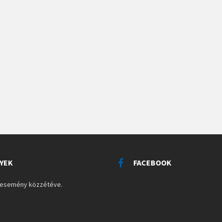
YEK
FACEBOOK
s esemény közzétéve.