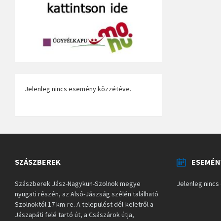
Jelenleg nincs esemény közzétéve.
SZÁSZBEREK
ESEMÉN
Szászberek Jász-Nagykun-Szolnok megye
Jelenleg ninc
nyugati részén, az Alsó-Jászság szélén található
Szolnoktól 17 km-re. A települést dél-keletről a
Jászapáti felé tartó út, a Császárok útja,