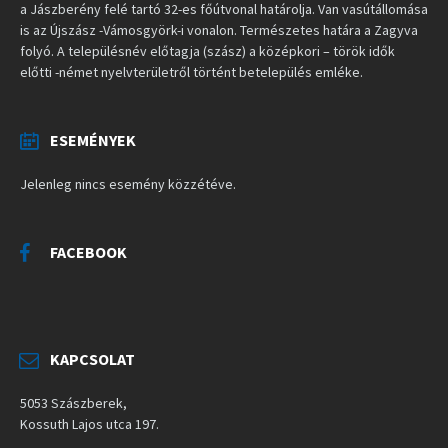
a Jászberény felé tartó 32-es főútvonal határolja. Van vasútállomása
is az Újszász -Vámosgyörk-i vonalon. Természetes határa a Zagyva
folyó. A településnév előtagja (szász) a középkori – török idők
előtti -német nyelvterületről történt betelepülés emléke.
ESEMÉNYEK
Jelenleg nincs esemény közzétéve.
FACEBOOK
KAPCSOLAT
5053 Szászberek,
Kossuth Lajos utca 197.