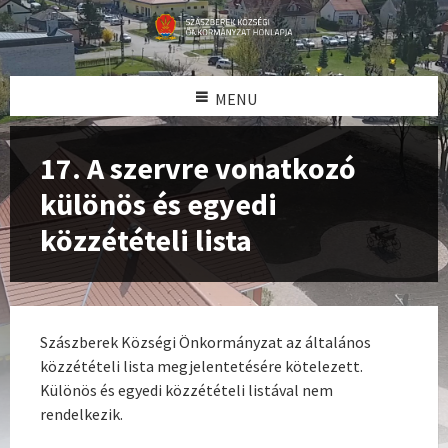
MENU
17. A szervre vonatkozó
különös és egyedi
közzétételi lista
Szászberek Községi Önkormányzat az általános
közzétételi lista megjelentetésére kötelezett.
Különös és egyedi közzétételi listával nem
rendelkezik.