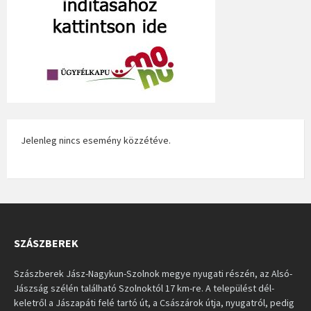
Jelenleg nincs esemény közzétéve.
SZÁSZBEREK
Szászberek Jász-Nagykun-Szolnok megye nyugati részén, az Alsó-
Jászság szélén található Szolnoktól 17 km-re. A települést dél-
keletről a Jászapáti felé tartó út, a Császárok útja, nyugatról, pedig