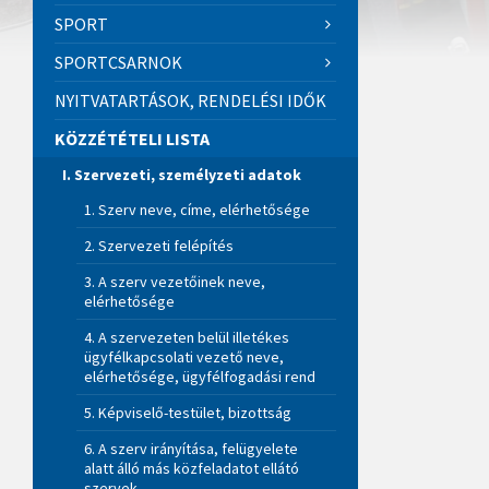
SPORT
SPORTCSARNOK
NYITVATARTÁSOK, RENDELÉSI IDŐK
KÖZZÉTÉTELI LISTA
I. Szervezeti, személyzeti adatok
1. Szerv neve, címe, elérhetősége
2. Szervezeti felépítés
3. A szerv vezetőinek neve,
elérhetősége
4. A szervezeten belül illetékes
ügyfélkapcsolati vezető neve,
elérhetősége, ügyfélfogadási rend
5. Képviselő-testület, bizottság
6. A szerv irányítása, felügyelete
alatt álló más közfeladatot ellátó
szervek