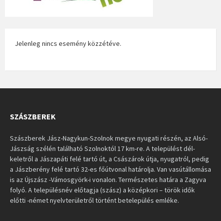
Jelenleg nincs esemény közzétéve.
SZÁSZBEREK
Szászberek Jász-Nagykun-Szolnok megye nyugati részén, az Alsó-
Jászság szélén található Szolnoktól 17 km-re. A települést dél-
keletről a Jászapáti felé tartó út, a Császárok útja, nyugatról, pedig
a Jászberény felé tartó 32-es főútvonal határolja. Van vasútállomása
is az Újszász -Vámosgyörk-i vonalon. Természetes határa a Zagyva
folyó. A településnév előtagja (szász) a középkori – török idők
előtti -német nyelvterületről történt betelepülés emléke.