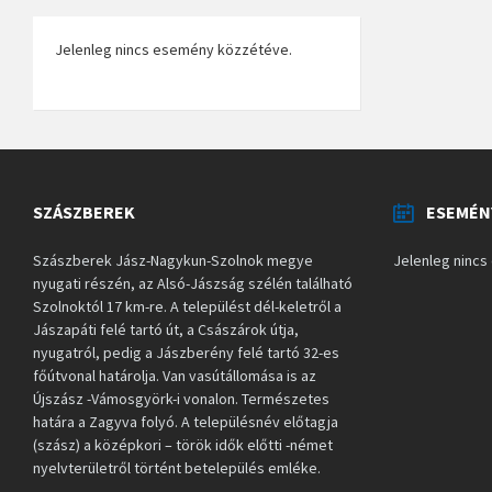
Jelenleg nincs esemény közzétéve.
SZÁSZBEREK
ESEMÉN
Szászberek Jász-Nagykun-Szolnok megye
Jelenleg ninc
nyugati részén, az Alsó-Jászság szélén található
Szolnoktól 17 km-re. A települést dél-keletről a
Jászapáti felé tartó út, a Császárok útja,
nyugatról, pedig a Jászberény felé tartó 32-es
főútvonal határolja. Van vasútállomása is az
Újszász -Vámosgyörk-i vonalon. Természetes
határa a Zagyva folyó. A településnév előtagja
(szász) a középkori – török idők előtti -német
nyelvterületről történt betelepülés emléke.