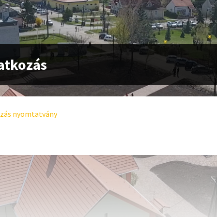
atkozás
ozás nyomtatvány