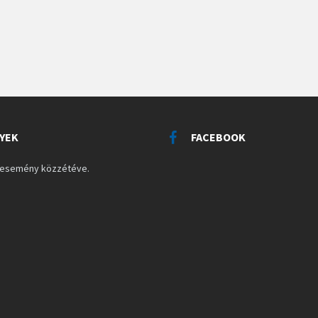
YEK
FACEBOOK
s esemény közzétéve.