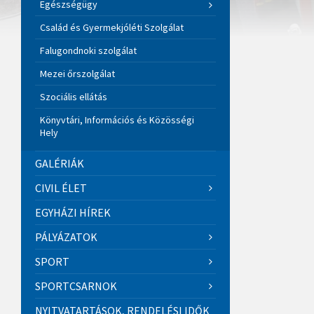
Egészségügy
Család és Gyermekjóléti Szolgálat
Falugondnoki szolgálat
Mezei őrszolgálat
Szociális ellátás
Könyvtári, Információs és Közösségi
Hely
GALÉRIÁK
CIVIL ÉLET
EGYHÁZI HÍREK
PÁLYÁZATOK
SPORT
SPORTCSARNOK
NYITVATARTÁSOK, RENDELÉSI IDŐK