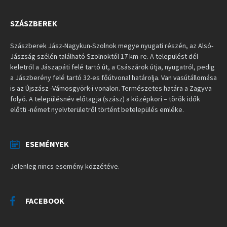
SZÁSZBEREK
Szászberek Jász-Nagykun-Szolnok megye nyugati részén, az Alsó-
Jászság szélén található Szolnoktól 17 km-re. A települést dél-
keletről a Jászapáti felé tartó út, a Császárok útja, nyugatról, pedig
a Jászberény felé tartó 32-es főútvonal határolja. Van vasútállomása
is az Újszász -Vámosgyörk-i vonalon. Természetes határa a Zagyva
folyó. A településnév előtagja (szász) a középkori – török idők
előtti -német nyelvterületről történt betelepülés emléke.
ESEMÉNYEK
Jelenleg nincs esemény közzétéve.
FACEBOOK