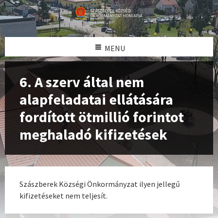
MENU
6. A szerv által nem
alapfeladatai ellátására
fordított ötmillió forintot
meghaladó kifizetések
Szászberek Községi Önkormányzat ilyen jellegű
kifizetéseket nem teljesít.