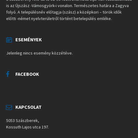
is az Újszász -Vámosgyörk-i vonalon. Természetes határa a Zagyva
folyó. A településnév előtagja (szász) a középkori – török idők
előtti -német nyelvterületről történt betelepülés emléke.
ESEMÉNYEK
Jelenleg nincs esemény közzétéve.
FACEBOOK
KAPCSOLAT
5053 Szászberek,
Kossuth Lajos utca 197.