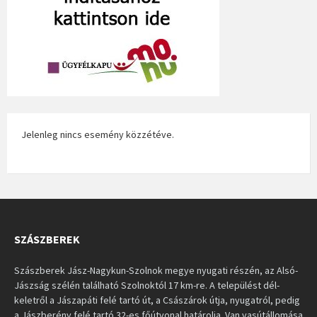
Jelenleg nincs esemény közzétéve.
SZÁSZBEREK
Szászberek Jász-Nagykun-Szolnok megye nyugati részén, az Alsó-
Jászság szélén található Szolnoktól 17 km-re. A települést dél-
keletről a Jászapáti felé tartó út, a Császárok útja, nyugatról, pedig
a Jászberény felé tartó 32-es főútvonal határolja. Van vasútállomása