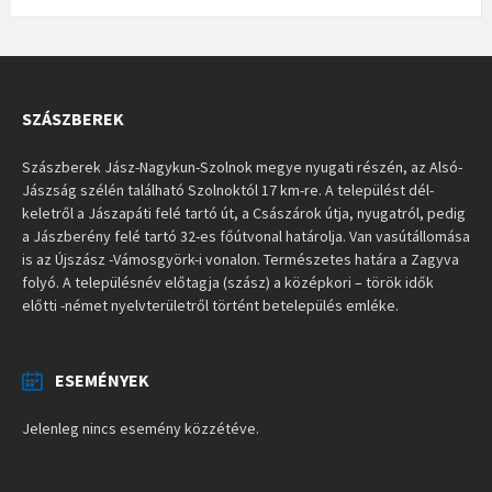
SZÁSZBEREK
Szászberek Jász-Nagykun-Szolnok megye nyugati részén, az Alsó-
Jászság szélén található Szolnoktól 17 km-re. A települést dél-
keletről a Jászapáti felé tartó út, a Császárok útja, nyugatról, pedig
a Jászberény felé tartó 32-es főútvonal határolja. Van vasútállomása
is az Újszász -Vámosgyörk-i vonalon. Természetes határa a Zagyva
folyó. A településnév előtagja (szász) a középkori – török idők
előtti -német nyelvterületről történt betelepülés emléke.
ESEMÉNYEK
Jelenleg nincs esemény közzétéve.