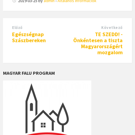
2019-03-25
by
admin
-
Általános információk
Előző
Következő
Egészségnap
TE SZEDD! -
Szászbereken
Önkéntesen a tiszta
Magyarországért
mozgalom
MAGYAR FALU PROGRAM