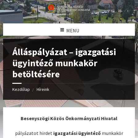
MENU
Álláspályázat – igazgatási
ügyintéző munkakör
betöltésére
Kezdőlap
Híreink
Besenyszögi Közös Önkormányzati Hivatal
pályázatot hirdet
igazgatási ügyintéző
munkakör