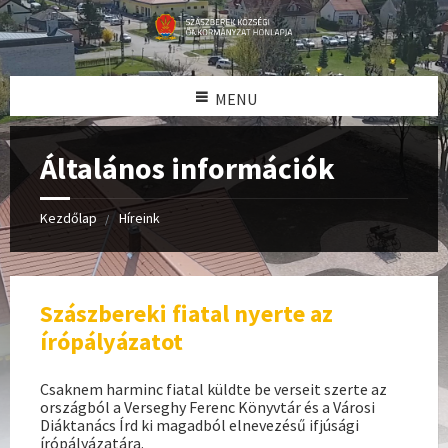
MENU
Általános információk
Kezdőlap
Híreink
Szászbereki fiatal nyerte az
írópályázatot
Csaknem harminc fiatal küldte be verseit szerte az
országból a Verseghy Ferenc Könyvtár és a Városi
Diáktanács Írd ki magadból elnevezésű ifjúsági
írópályázatára.