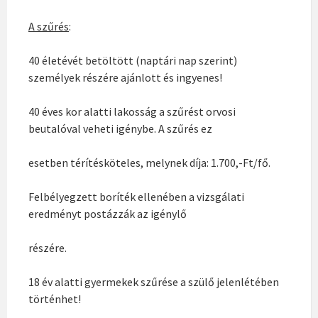
A szűrés
:
40 életévét betöltött (naptári nap szerint)
személyek részére ajánlott és ingyenes!
40 éves kor alatti lakosság a szűrést orvosi
beutalóval veheti igénybe. A szűrés ez
esetben térítésköteles, melynek díja: 1.700,-Ft/fő.
Felbélyegzett boríték ellenében a vizsgálati
eredményt postázzák az igénylő
részére.
18 év alatti gyermekek szűrése a szülő jelenlétében
történhet!