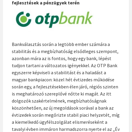
fejlesztések a pénzügyek terén
Bankválasztás során a legtöbb ember számára a
stabilitás és a megbízhatóság elsődleges szempont,
azonban mára az is fontos, hogy egy bank, lépést
tudjon tartani a változatos igényekkel. Az OTP Bank
egyszerre képviseli a stabilitást és a haladást a
magyar bankpiacon: közel hét évtizedes működése
során egy, a fejlesztésekben élen járó, régiós szinten
is meghatározó szereplővé nőtte ki magát. Az itt
dolgozók szakértelmének, megbízhatóságnak
köszönhetően, az új megoldások sorával a bank az
évtizedek során megőrizte stabil piaci helyzetét, míg
a kiemelkedő ügyfélszolgálat elismeréseként a
tavalyi évben immáron harmadszorra nyerte el az „Év