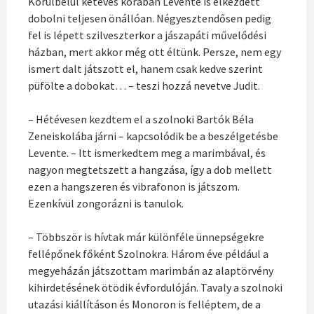
Körülbelül kétéves korában Levente is elkezdett
dobolni teljesen önállóan. Négyesztendősen pedig
fel is lépett szilveszterkor a jászapáti művelődési
házban, mert akkor még ott éltünk. Persze, nem egy
ismert dalt játszott el, hanem csak kedve szerint
püfölte a dobokat… – teszi hozzá nevetve Judit.
– Hétévesen kezdtem el a szolnoki Bartók Béla
Zeneiskolába járni – kapcsolódik be a beszélgetésbe
Levente. – Itt ismerkedtem meg a marimbával, és
nagyon megtetszett a hangzása, így a dob mellett
ezen a hangszeren és vibrafonon is játszom.
Ezenkívül zongorázni is tanulok.
– Többször is hívtak már különféle ünnepségekre
fellépőnek főként Szolnokra. Három éve például a
megyeházán játszottam marimbán az alaptörvény
kihirdetésének ötödik évfordulóján. Tavaly a szolnoki
utazási kiállításon és Monoron is felléptem, de a