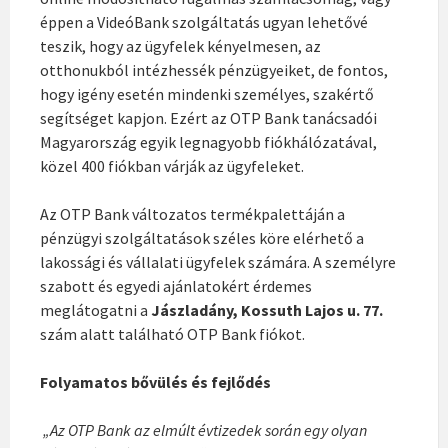
éppen a VideóBank szolgáltatás ugyan lehetővé
teszik, hogy az ügyfelek kényelmesen, az
otthonukból intézhessék pénzügyeiket, de fontos,
hogy igény esetén mindenki személyes, szakértő
segítséget kapjon. Ezért az OTP Bank tanácsadói
Magyarország egyik legnagyobb fiókhálózatával,
közel 400 fiókban várják az ügyfeleket.
Az OTP Bank változatos termékpalettáján a
pénzügyi szolgáltatások széles köre elérhető a
lakossági és vállalati ügyfelek számára. A személyre
szabott és egyedi ajánlatokért érdemes
meglátogatni a
Jászladány, Kossuth Lajos u. 77.
szám alatt található OTP Bank fiókot.
Folyamatos bővülés és fejlődés
„Az OTP Bank az elmúlt évtizedek során egy olyan