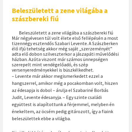
Beleszületett a zene világába a
szászbereki fiú
Beleszületett a zene világába a szászbereki fiú
Már négyévesen túl volt élete első fellépésén a most
tizennégy esztendős Szabari Levente. A Szászberken
élő ifjú tehetség akkor még saját „szerzeményét”
adta elő dobon szilveszterkor a jászapáti művelődési
házban. Azóta viszont már számos ünnepségen
szerepelt mint vendégelőadó, és szép
versenyeredményekkel is büszkélkedhet.
– Levente már akkor megismerkedett ezzel a
hangszerrel, amikor még a pocakomban volt, hiszen
az édesapja is dobol – árulja el Szabariné Borbás
Judit, Levente édesanyja. – Egy szinte családi
együttest is alapítottunk a férjemmel, melyben én
énekeltem, az öcsém pedig gitározott, így a fiaink
beleszülettek ebbe a világba.