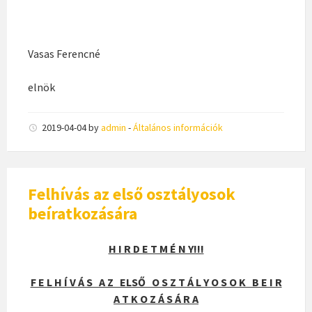
Vasas Ferencné
elnök
2019-04-04
by
admin
-
Általános információk
Felhívás az első osztályosok
beíratkozására
H I R D E T M É N Y!!!
F E L H Í V Á S A Z ELSŐ O S Z T Á L Y O S O K B E I R
A T K O Z Á S Á R A