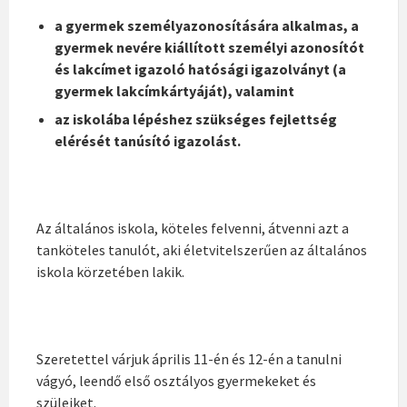
a gyermek személyazonosítására alkalmas, a
gyermek nevére kiállított személyi azonosítót
és lakcímet igazoló hatósági igazolványt (a
gyermek lakcímkártyáját), valamint
az iskolába lépéshez szükséges fejlettség
elérését tanúsító igazolást.
Az általános iskola, köteles felvenni, átvenni azt a
tanköteles tanulót, aki életvitelszerűen az általános
iskola körzetében lakik.
Szeretettel várjuk április 11-én és 12-én a tanulni
vágyó, leendő első osztályos gyermekeket és
szüleiket.