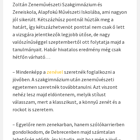
Zoltán Zeneművészeti Szakgimnázium és
Zeneiskola, Alapfokú Művészeti Iskolába, ami nagyon
jól sikerült. Kétszázhúsz pontnál húzták meg a
határt, így kétszázhetvenöt ponttal nem csak ő lett
a vizsgára jelentkezők legjobb ütőse, de nagy
valószínűséggel szeptembertől ott folytatja majd a
tanulmányait. Habár hivatalos eredmény még csak
hétfőn várható…
– Mindenképp a
zenével
szeretnék foglalkozni a
jövőben. A szakgimnázium után zeneművészeti
egyetemen szeretnék továbbtanulni. Azt viszont
nehéz lesz majd eldöntenem, melyik stílust
válasszam, mert a klasszikust, a könnyű zenét és a
rockot is szeretem.
– Egyelőre nem zenekarban, hanem szólókarrierben
gondolkodom, de Debrecenben majd számtalan
lehetőség adódik, így ki tudja, mit hoz még a jövő –