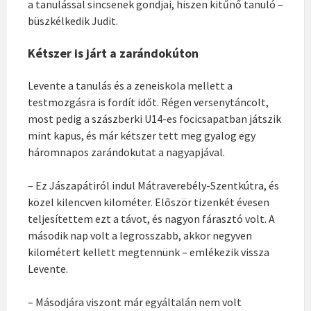
a tanulással sincsenek gondjai, hiszen kitűnő tanuló –
büszkélkedik Judit.
Kétszer is járt a zarándokúton
Levente a tanulás és a zeneiskola mellett a
testmozgásra is fordít időt. Régen versenytáncolt,
most pedig a szászberki U14-es focicsapatban játszik
mint kapus, és már kétszer tett meg gyalog egy
háromnapos zarándokutat a nagyapjával.
– Ez Jászapátiról indul Mátraverebély-Szentkútra, és
közel kilencven kilométer. Először tizenkét évesen
teljesítettem ezt a távot, és nagyon fárasztó volt. A
második nap volt a legrosszabb, akkor negyven
kilométert kellett megtennünk – emlékezik vissza
Levente.
– Másodjára viszont már egyáltalán nem volt