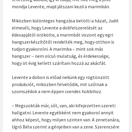
mondja Levente, majd játszani kezd a marimbán.
Miközben különleges hangzása betölti a házat, Judit
elmeséli, hogy Levente a dobfelszerelését az
édesapjától örökölte, a marimbát viszont egy egri
hangszerkészítőtől rendelték meg, hogy otthon is
tudjon gyakorolni. A marimba – mint sok más
hangszer – nem olcsó mulatság, és érdekessége,
hogy öt évig kellett szárítani hozzá az akácfát.
Levente a dobon is előad nekünk egy rögtönzött
produkciót, miközben felvetődik, mit szólnak a
szomszédok a nem éppen csendes hobbihoz.
– Megszokták már, sőt, van, aki kifejezetten szereti
hallgatni. Levente egyébként nem gyakorol annyit
ahhoz képest, hogy milyen szinten van. A zenetanára,
Ugró Béla szerint a génjeiben van a zene. Szerencsére