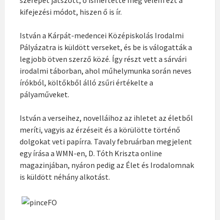
kifejezési módot, hiszen ő is ír.
István a Kárpát-medencei Középiskolás Irodalmi
Pályázatra is küldött verseket, és be is válogatták a
legjobb ötven szerző közé. Így részt vett a sárvári
irodalmi táborban, ahol műhelymunka során neves
írókból, költőkből álló zsűri értékelte a
pályaműveket.
István a verseihez, novelláihoz az ihletet az életből
meríti, vagyis az érzéseit és a körülötte történő
dolgokat veti papírra. Tavaly februárban megjelent
egy írása a WMN-en, D. Tóth Kriszta online
magazinjában, nyáron pedig az Élet és Irodalomnak
is küldött néhány alkotást.