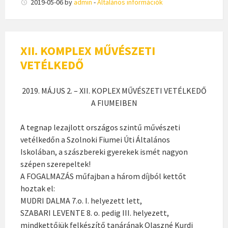
2019-05-06
by
admin
-
Általános információk
XII. KOMPLEX MŰVÉSZETI
VETÉLKEDŐ
2019. MÁJUS 2. – XII. KOPLEX MŰVÉSZETI VETÉLKEDŐ
A FIUMEIBEN
A tegnap lezajlott országos szintű művészeti
vetélkedőn a Szolnoki Fiumei Úti Általános
Iskolában, a szászbereki gyerekek ismét nagyon
szépen szerepeltek!
A FOGALMAZÁS műfajban a három díjból kettőt
hoztak el:
MUDRI DALMA 7.o. I. helyezett lett,
SZABARI LEVENTE 8. o. pedig III. helyezett,
mindkettőjük felkészítő tanárának Olaszné Kurdi