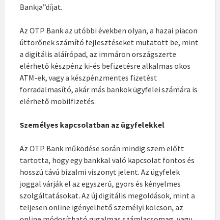
Bankja”díjat.
Az OTP Bank az utóbbi években olyan, a hazai piacon
úttörőnek számító fejlesztéseket mutatott be, mint
a digitális aláírópad, az immáron országszerte
elérhető készpénz ki-és befizetésre alkalmas okos
ATM-ek, vagy a készpénzmentes fizetést
forradalmasító, akár más bankok ügyfelei számára is
elérhető mobilfizetés.
Személyes kapcsolatban az ügyfelekkel
Az OTP Bank működése során mindig szem előtt
tartotta, hogy egy bankkal való kapcsolat fontos és
hosszú távú bizalmi viszonyt jelent. Az ügyfelek
joggal várják el az egyszerű, gyors és kényelmes
szolgáltatásokat. Az új digitális megoldások, mint a
teljesen online igényelhető személyi kölcsön, az
online módosítható rugalmas számlacsomag, vagy