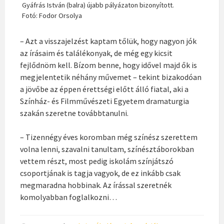
Gyáfrás István (balra) újabb pályázaton bizonyított.
Fotó: Fodor Orsolya
– Azt a visszajelzést kaptam tőlük, hogy nagyon jók
az írásaim és találékonyak, de még egy kicsit
fejlődnöm kell. Bízom benne, hogy idővel majd ők is
megjelentetik néhány művemet – tekint bizakodóan
a jövőbe az éppen érettségi előtt álló fiatal, aki a
Színház- és Filmművészeti Egyetem dramaturgia
szakán szeretne továbbtanulni.
– Tizennégy éves koromban még színész szerettem
volna lenni, szavalni tanultam, színésztáborokban
vettem részt, most pedig iskolám színjátszó
csoportjának is tagja vagyok, de ez inkább csak
megmaradna hobbinak. Az írással szeretnék
komolyabban foglalkozni…