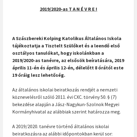
2019/2020-as T A N É V R E !
A Szászbereki Kolping Katolikus Általános Iskola
tájékoztatja a Tisztelt Szülőket és a leendő első
osztályos tanulókat, hogy iskolánkban a
2019/2020-as tanévre, az elsősök beíratására, 2019
április 11-én és április 12-én, délelőtt 8 órától este
19 óráig lesz lehetőség.
Az általános iskolai beiratkozás rendjét a nemzeti
köznevelésről szóló 2011. évi CXC. törvény 50. § (7)
bekezdése alapján a Jász-Nagykun-Szolnok Megyei
Kormányhivatal az alábbiak szerint határozza meg.
A 2019/2020. tanévre történő általános iskolai
beiratkozásra az alábbi időpontokban kerül sor: