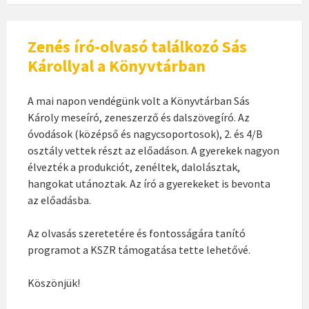
Zenés író-olvasó találkozó Sás
Károllyal a Könyvtárban
A mai napon vendégünk volt a Könyvtárban Sás
Károly meseíró, zeneszerző és dalszövegíró. Az
óvodások (középső és nagycsoportosok), 2. és 4/B
osztály vettek részt az előadáson. A gyerekek nagyon
élvezték a produkciót, zenéltek, dalolásztak,
hangokat utánoztak. Az író a gyerekeket is bevonta
az előadásba.
Az olvasás szeretetére és fontosságára tanító
programot a KSZR támogatása tette lehetővé.
Köszönjük!