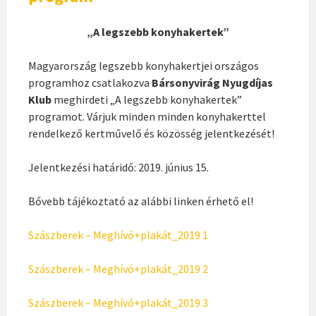
„A legszebb konyhakertek”
Magyarország legszebb konyhakertjei országos
programhoz csatlakozva
Bársonyvirág Nyugdíjas
Klub
meghirdeti „A legszebb konyhakertek”
programot. Várjuk minden minden konyhakerttel
rendelkező kertművelő és közösség jelentkezését!
Jelentkezési határidő: 2019. június 15.
Bővebb tájékoztató az alábbi linken érhető el!
Szászberek – Meghívó+plakát_2019 1
Szászberek – Meghívó+plakát_2019 2
Szászberek – Meghívó+plakát_2019 3