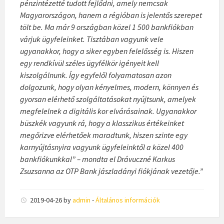
pénzintézetté tudott fejlődni, amely nemcsak
Magyarországon, hanem a régióban is jelentős szerepet
tölt be. Ma már 9 országban közel 1 500 bankfiókban
várjuk ügyfeleinket. Tisztában vagyunk vele
ugyanakkor, hogy a siker egyben felelősség is. Hiszen
egy rendkívül széles ügyfélkör igényeit kell
kiszolgálnunk. Így egyfelől folyamatosan azon
dolgozunk, hogy olyan kényelmes, modern, könnyen és
gyorsan elérhető szolgáltatásokat nyújtsunk, amelyek
megfelelnek a digitális kor elvárásainak. Ugyanakkor
büszkék vagyunk rá, hogy a klasszikus értékeinket
megőrizve elérhetőek maradtunk, hiszen szinte egy
karnyújtásnyira vagyunk ügyfeleinktől a közel 400
bankfiókunkkal” – mondta el Drávuczné Karkus
Zsuzsanna az OTP Bank jászladányi fiókjának vezetője.”
2019-04-26
by
admin
-
Általános információk