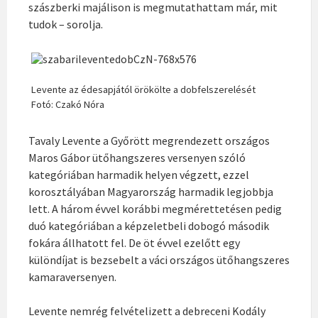
szászberki majálison is megmutathattam már, mit
tudok – sorolja.
Levente az édesapjától örökölte a dobfelszerelését
Fotó: Czakó Nóra
Tavaly Levente a Győrött megrendezett országos
Maros Gábor ütőhangszeres versenyen szóló
kategóriában harmadik helyen végzett, ezzel
korosztályában Magyarország harmadik legjobbja
lett. A három évvel korábbi megmérettetésen pedig
duó kategóriában a képzeletbeli dobogó második
fokára állhatott fel. De öt évvel ezelőtt egy
különdíjat is bezsebelt a váci országos ütőhangszeres
kamaraversenyen.
Levente nemrég felvételizett a debreceni Kodály