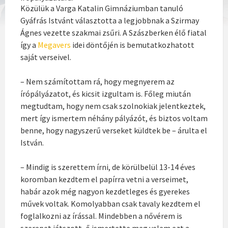
Közülük a Varga Katalin Gimnáziumban tanuló
Gyáfrás Istvánt választotta a legjobbnak a Szirmay
Ágnes vezette szakmai zsűri. A Szászberken élő fiatal
így a
Megavers
idei döntőjén is bemutatkozhatott
saját verseivel.
– Nem számítottam rá, hogy megnyerem az
írópályázatot, és kicsit izgultam is. Főleg miután
megtudtam, hogy nem csak szolnokiak jelentkeztek,
mert így ismertem néhány pályázót, és biztos voltam
benne, hogy nagyszerű verseket küldtek be – árulta el
István.
– Mindig is szerettem írni, de körülbelül 13-14 éves
koromban kezdtem el papírra vetni a verseimet,
habár azok még nagyon kezdetleges és gyerekes
művek voltak. Komolyabban csak tavaly kezdtem el
foglalkozni az írással. Mindebben a nővérem is
szerepet játszott, ő ismertette meg velem ezt a