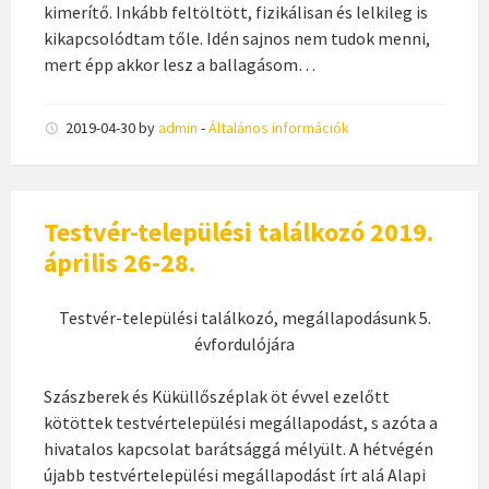
kimerítő. Inkább feltöltött, fizikálisan és lelkileg is
kikapcsolódtam tőle. Idén sajnos nem tudok menni,
mert épp akkor lesz a ballagásom…
2019-04-30
by
admin
-
Általános információk
Testvér-települési találkozó 2019.
április 26-28.
Testvér-települési találkozó, megállapodásunk 5.
évfordulójára
Szászberek és Küküllőszéplak öt évvel ezelőtt
kötöttek testvértelepülési megállapodást, s azóta a
hivatalos kapcsolat barátsággá mélyült. A hétvégén
újabb testvértelepülési megállapodást írt alá Alapi