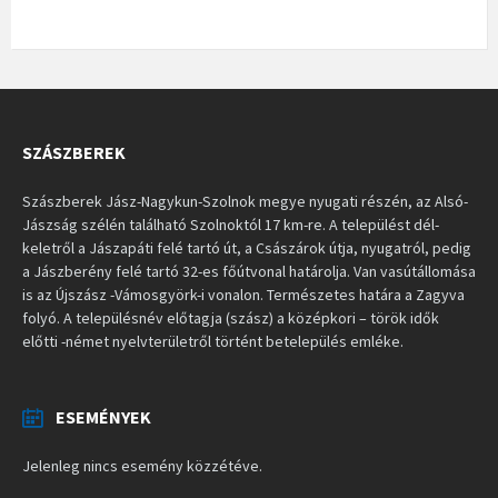
SZÁSZBEREK
Szászberek Jász-Nagykun-Szolnok megye nyugati részén, az Alsó-
Jászság szélén található Szolnoktól 17 km-re. A települést dél-
keletről a Jászapáti felé tartó út, a Császárok útja, nyugatról, pedig
a Jászberény felé tartó 32-es főútvonal határolja. Van vasútállomása
is az Újszász -Vámosgyörk-i vonalon. Természetes határa a Zagyva
folyó. A településnév előtagja (szász) a középkori – török idők
előtti -német nyelvterületről történt betelepülés emléke.
ESEMÉNYEK
Jelenleg nincs esemény közzétéve.