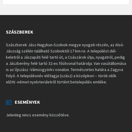
SZÁSZBEREK
Szászberek Jász-Nagykun-Szolnok megye nyugati részén, az Alsó-
Jászság szélén található Szolnoktól 17 km-re. A települést dél-
keletről a Jászapáti felé tartó út, a Császárok útja, nyugatról, pedig
a Jászberény felé tartó 32-es főútvonal határolja. Van vasútállomása
is az Újszász -Vámosgyörk-i vonalon. Természetes határa a Zagyva
folyó. A településnév előtagja (szász) a középkori – török idők
előtti -német nyelvterületről történt betelepülés emléke.
ESEMÉNYEK
Jelenleg nincs esemény közzétéve.