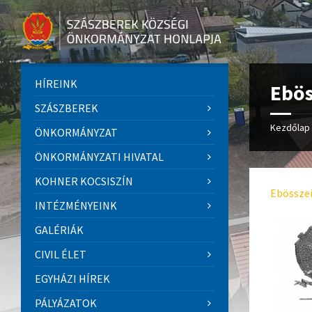
HÍREINK
Ebös
SZÁSZBEREK
Kezdőlap
ÖNKORMÁNYZAT
ÖNKORMÁNYZATI HIVATAL
KOHNER KOCSISZÍN
Ebösszeí
INTÉZMÉNYEINK
GALÉRIÁK
CIVIL ÉLET
EGYHÁZI HÍREK
PÁLYÁZATOK