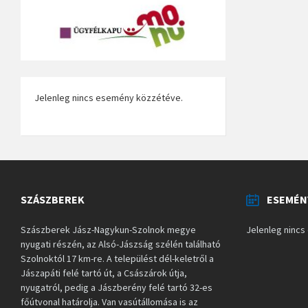
Jelenleg nincs esemény közzétéve.
SZÁSZBEREK
ESEMÉN
Szászberek Jász-Nagykun-Szolnok megye
Jelenleg ninc
nyugati részén, az Alsó-Jászság szélén található
Szolnoktól 17 km-re. A települést dél-keletről a
Jászapáti felé tartó út, a Császárok útja,
nyugatról, pedig a Jászberény felé tartó 32-es
főútvonal határolja. Van vasútállomása is az