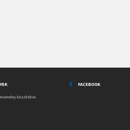
YEK
FACEBOOK
s esemény közzétéve.