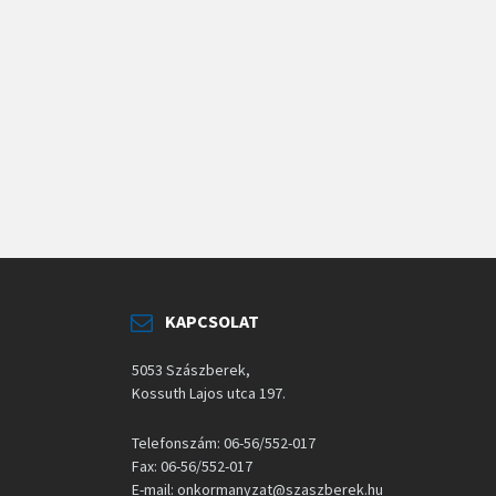
KAPCSOLAT
5053 Szászberek,
Kossuth Lajos utca 197.
Telefonszám: 06-56/552-017
Fax: 06-56/552-017
E-mail: onkormanyzat@szaszberek.hu