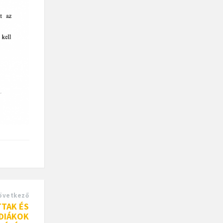
övetkező
TTAK ÉS
 DIÁKOK