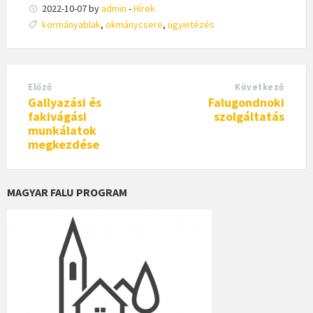
2022-10-07
by
admin
-
Hírek
Címkék:
kormányablak
,
okmánycsere
,
ügyintézés
Előző
Következő
Gallyazási és
Falugondnoki
fakivágási
szolgáltatás
munkálatok
megkezdése
MAGYAR FALU PROGRAM