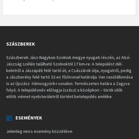
SZÁSZBEREK
Szászberek Jász-Nagykun-Szolnok megye nyugati részén, az Alsó-
Jászság szélén található Szolnoktól 17 km-re. A települést dél-
keletről a Jászapáti felé tartó út, a Császárok útja, nyugatról, pedig
a Jászberény felé tartó 32-es főútvonal határolja. Van vasútállomása
is az Újszász -Vámosgyörk-i vonalon. Természetes határa a Zagyva
folyó. A településnév előtagja (szász) a középkori – török idők
előtti -német nyelvterületről történt betelepülés emléke.
ESEMÉNYEK
Jelenleg nincs esemény közzétéve.