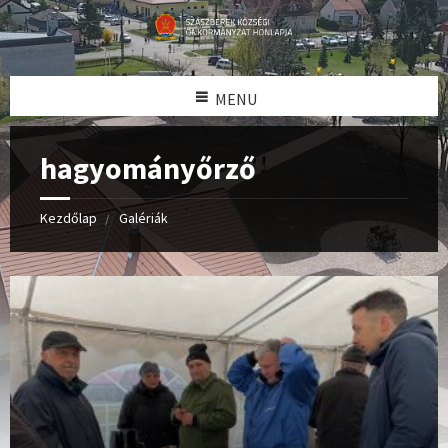
MENU
hagyományőrző
Kezdőlap
Galériák
Open
Gallery