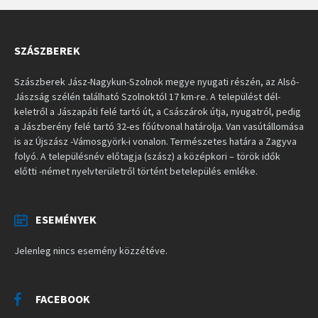
SZÁSZBEREK
Szászberek Jász-Nagykun-Szolnok megye nyugati részén, az Alsó-
Jászság szélén található Szolnoktól 17 km-re. A települést dél-
keletről a Jászapáti felé tartó út, a Császárok útja, nyugatról, pedig
a Jászberény felé tartó 32-es főútvonal határolja. Van vasútállomása
is az Újszász -Vámosgyörk-i vonalon. Természetes határa a Zagyva
folyó. A településnév előtagja (szász) a középkori – török idők
előtti -német nyelvterületről történt betelepülés emléke.
ESEMÉNYEK
Jelenleg nincs esemény közzétéve.
FACEBOOK