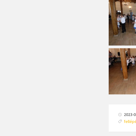
2023-0
Címkék
fellép