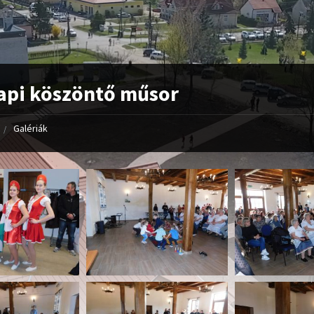
api köszöntő műsor
Galériák