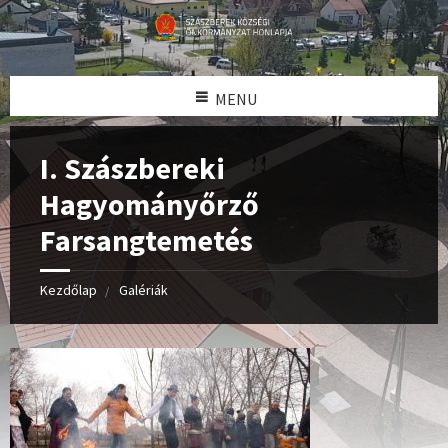
MENU
I. Szászbereki
Hagyományőrző
Farsangtemetés
Kezdőlap
Galériák